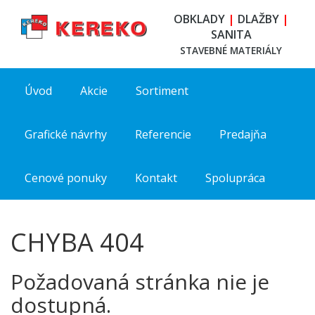
OBKLADY
|
DLAŽBY
|
SANITA
STAVEBNÉ MATERIÁLY
Úvod
Akcie
Sortiment
Grafické návrhy
Referencie
Predajňa
Cenové ponuky
Kontakt
Spolupráca
CHYBA 404
Požadovaná stránka nie je
dostupná.